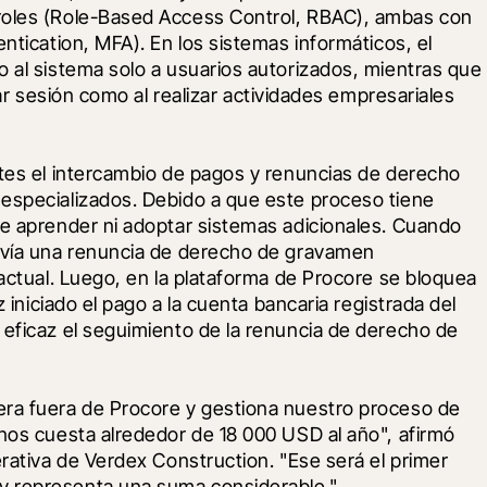
roles (Role-Based Access Control, RBAC), ambas con 
ntication, MFA). En los sistemas informáticos, el 
 al sistema solo a usuarios autorizados, mientras que 
iar sesión como al realizar actividades empresariales 
ntes el intercambio de pagos y renuncias de derecho 
especializados. Debido a que este proceso tiene 
ue aprender ni adoptar sistemas adicionales. Cuando 
nvía una renuncia de derecho de gravamen 
 actual. Luego, en la plataforma de Procore se bloquea 
z iniciado el pago a la cuenta bancaria registrada del 
eficaz el seguimiento de la renuncia de derecho de 
era fuera de Procore y gestiona nuestro proceso de 
nos cuesta alrededor de 18 000 USD al año", afirmó 
rativa de Verdex Construction. "Ese será el primer 
y representa una suma considerable.".