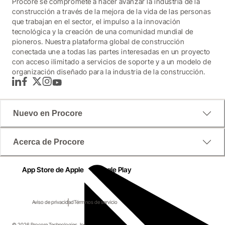
Procore se compromete a hacer avanzar la industria de la
construcción a través de la mejora de la vida de las personas
que trabajan en el sector, el impulso a la innovación
tecnológica y la creación de una comunidad mundial de
pioneros. Nuestra plataforma global de construcción
conectada une a todas las partes interesadas en un proyecto
con acceso ilimitado a servicios de soporte y a un modelo de
organización diseñado para la industria de la construcción.
LinkedIn
Facebook
Twitter
Instagram
YouTube
Estado y tendencias en Latinoamérica.
Nuevo en Procore
En asociación con Procore, la firma de investigación 
Acerca de Procore
Censuswide encuestó a más de 600 líderes de la 
construcción en Latinoamérica para revelar las 
App Store de Apple
Google Play
prácticas comerciales actuales y las inversiones en 
tecnología que están realizando para impulsar el 
crecimiento de la industria de la construcción.
Aviso de privacidad
Términos de servicio
© 2026 Procore Technologies, Inc.