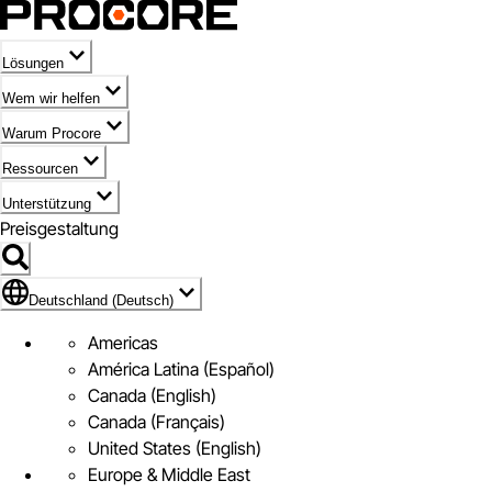
Lösungen
Wem wir helfen
Warum Procore
Ressourcen
Unterstützung
Preisgestaltung
Markieren des Symbols für Deutschland (Deutsch)
Deutschland (Deutsch)
Americas
América Latina (Español)
Canada (English)
Canada (Français)
United States (English)
Europe & Middle East