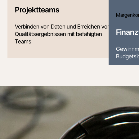
Projektteams
Margenkon
Verbinden von Daten und Erreichen von
Finan
Qualitätsergebnissen mit befähigten
Teams
Gewinnma
Budgetsic