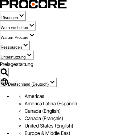
Lösungen
Wem wir helfen
Warum Procore
Ressourcen
Unterstützung
Preisgestaltung
Markieren des Symbols für Deutschland (Deutsch)
Deutschland (Deutsch)
Americas
América Latina (Español)
Canada (English)
Canada (Français)
United States (English)
Europe & Middle East