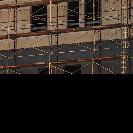
Kundenstory
„
Procore hat den Rückfragen-Prozess erheblich vereinfacht.
”
Brian Schmidt
Senior Project Manager
Martin-Harris