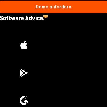
Demo anfordern
4.5
(2,670)
4.6
(45K)
3.7
(3,200)