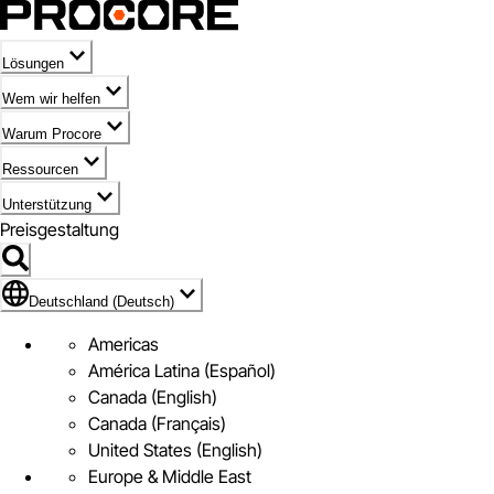
Lösungen
Wem wir helfen
Warum Procore
Ressourcen
Unterstützung
Preisgestaltung
Markieren des Symbols für Deutschland (Deutsch)
Deutschland (Deutsch)
Americas
América Latina (Español)
Canada (English)
Canada (Français)
United States (English)
Europe & Middle East