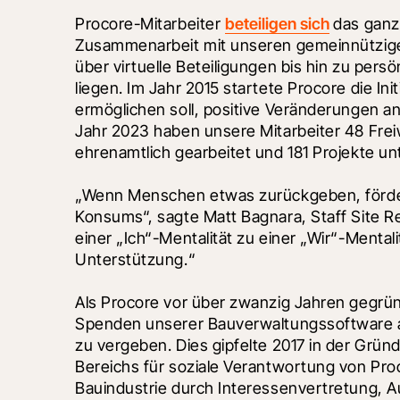
Procore-Mitarbeiter 
beteiligen sich
 das ganz
Zusammenarbeit mit unseren gemeinnützig
über virtuelle Beteiligungen bis hin zu pers
liegen. Im Jahr 2015 startete Procore die Ini
ermöglichen soll, positive Veränderungen a
Jahr 2023 haben unsere Mitarbeiter 48 Freiw
ehrenamtlich gearbeitet und 181 Projekte un
„Wenn Menschen etwas zurückgeben, fördert 
Konsums“, sagte Matt Bagnara, Staff Site Rel
einer „Ich“-Mentalität zu einer „Wir“-Mental
Unterstützung.“
Als Procore vor über zwanzig Jahren gegrün
Spenden unserer Bauverwaltungssoftware a
zu vergeben. Dies gipfelte 2017 in der Grün
Bereichs für soziale Verantwortung von Proc
Bauindustrie durch Interessenvertretung, A