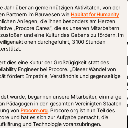
e Jahr über an gemeinnützigen Aktivitäten, von der 
en Partnern im Bauwesen wie 
Habitat for Humanity
önlichen Anliegen, die ihnen besonders am Herzen 
tiative „Procore Cares“, die es unseren Mitarbeitern 
nzustoßen und eine Kultur des Gebens zu fördern. Im 
illigenaktionen durchgeführt, 3.100 Stunden 
terstützt.
dies eine Kultur der Großzügigkeit statt des 
iability Engineer bei Procore. „Dieser Wandel von 
ität fördert Empathie, Verständnis und gegenseitige 
det wurde, begannen unsere Mitarbeiter, einmalige 
n Pädagogen in den gesamten Vereinigten Staaten 
dung von 
Procore.org
. Procore.org ist nun Teil des 
ore und hat es sich zur Aufgabe gemacht, die 
ufklärung und Technologie voranzubringen.