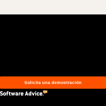
Únete a más de 3 millones
de usuarios que
construyen mejor con
Procore.
Solicita una demostración