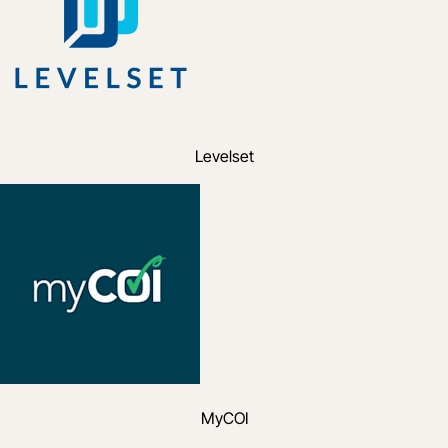
Levelset
MyCOI