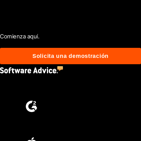
ayudar a tu equipo las
herramientas financieras.
Comienza aquí.
Solicita una demostración
4.5
(2,670)
4.6
(4,223)