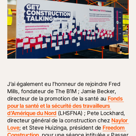
J’ai également eu l’honneur de rejoindre Fred 
Mills, fondateur de The B1M ; Jamie Becker, 
directeur de la promotion de la santé au 
Fonds 
pour la santé et la sécurité des travailleurs 
d’Amérique du Nord
 (LHSFNA) ; Pete Lockhard, 
directeur général de la construction chez 
Naylor 
Love
; et Steve Huizinga, président de 
Freedom 
Construction
, pour une séance intitulée « Passer 