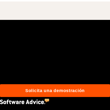
Únete a más de 3 millones
de usuarios que
construyen mejor con
Procore.
Solicita una demostración