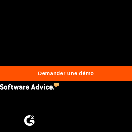
Rejoignez plus de 3 millions
d'utilisateurs qui
construisent mieux avec
Procore.
Demander une démo
4.5
(2,670)