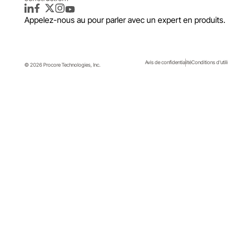
LinkedIn
Facebook
Twitter
Instagram
YouTube
Appelez-nous au
pour parler avec un expert en produits.
Avis de confidentialité
Conditions d'util
© 2026 Procore Technologies, Inc.