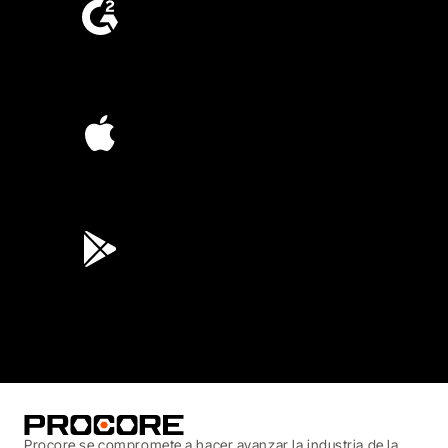
4.6
(4,223)
4.6
(45K)
3.7
(3,200)
Procore se compromete a hacer avanzar la industria de la