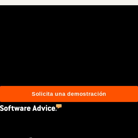
Únete a más de 3 millones
de usuarios que
construyen mejor con
Procore.
Solicita una demostración
4.5
(2,670)