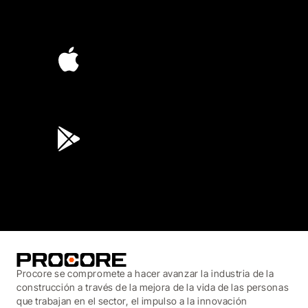
4.6
(4,223)
4.6
(45K)
3.7
(3,200)
Procore se compromete a hacer avanzar la industria de la
construcción a través de la mejora de la vida de las personas
que trabajan en el sector, el impulso a la innovación