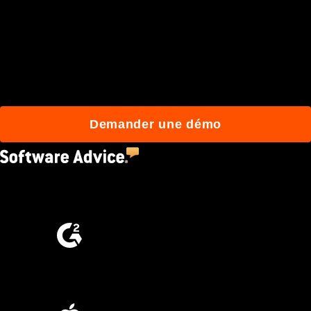
d'utilisateurs quotidiens
qui construisent mieux
avec Procore.
Demander une démo
4.5
(2,670)
4.6
(4,223)