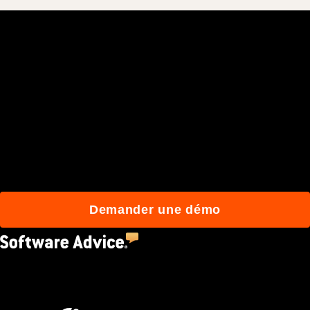
Rejoignez plus de 3 millions
d'utilisateurs quotidiens
qui construisent mieux
avec Procore.
Demander une démo
4.5
(2,670)