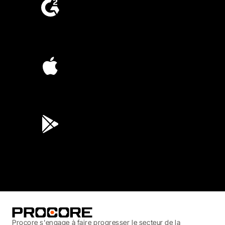
4.6
(4,223)
4.6
(45K)
3.7
(3,200)
Procore s'engage à faire progresser le secteur de la