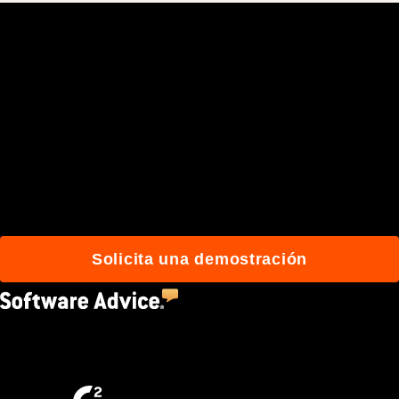
Únete a los más de
3 millones de usuarios
diarios que construyen
mejor gracias a Procore.
Solicita una demostración
4.5
(2,670)