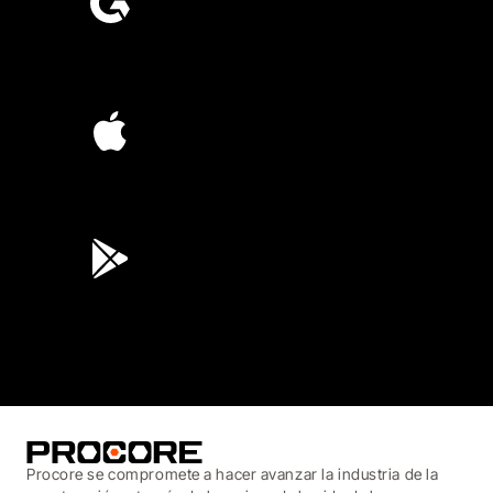
4.6
(4,223)
4.6
(45K)
3.7
(3,200)
Procore se compromete a hacer avanzar la industria de la