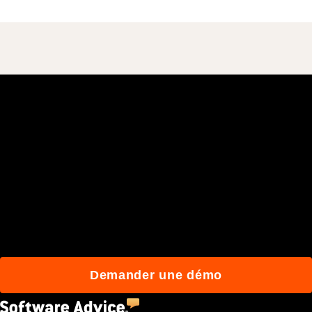
Rejoignez plus de 3 millions
d'utilisateurs quotidiens
qui construisent mieux
avec Procore.
Demander une démo