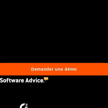
Rejoignez plus de 3 millions
d'utilisateurs qui
construisent mieux avec
Procore.
Demander une démo
4.5
(2,670)