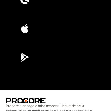
4.6
(4,223)
4.6
(45K)
3.7
(3,200)
Procore s'engage à faire avancer l'industrie de la
construction en améliorant la vie des personnes qui y