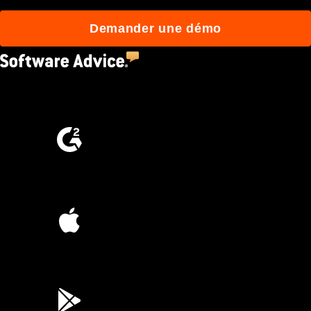
Demander une démo
4.5
(2,670)
4.6
(4,223)
4.6
(45K)