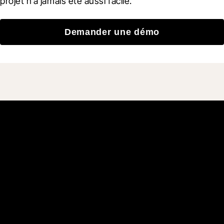
projet n’a jamais été aussi facile.
Demander une démo
Rejoignez plus de 3 millions
d'utilisateurs qui
construisent mieux avec
Procore.