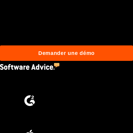
d'utilisateurs qui
construisent mieux avec
Procore.
Demander une démo
4.5
(2,670)
4.6
(4,223)