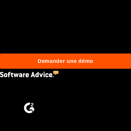
Rejoignez plus de 3 millions
d'utilisateurs qui
construisent mieux avec
Procore.
Demander une démo
4.5
(2,670)
4.6
(4,223)