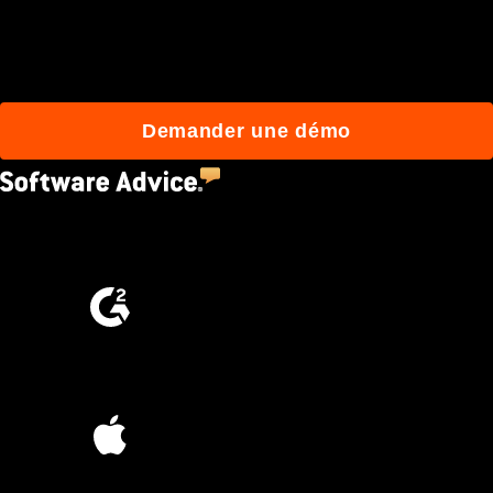
construisent mieux avec
Procore.
Demander une démo
4.5
(2,670)
4.6
(4,223)