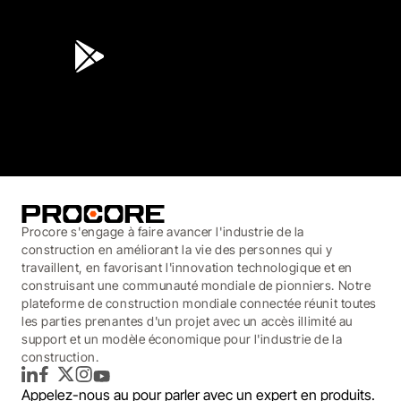
4.6
(45K)
3.7
(3,200)
Procore s'engage à faire avancer l'industrie de la
construction en améliorant la vie des personnes qui y
travaillent, en favorisant l'innovation technologique et en
construisant une communauté mondiale de pionniers. Notre
plateforme de construction mondiale connectée réunit toutes
les parties prenantes d'un projet avec un accès illimité au
support et un modèle économique pour l'industrie de la
construction.
LinkedIn
Facebook
Twitter
Instagram
YouTube
Appelez-nous au
pour parler avec un expert en produits.