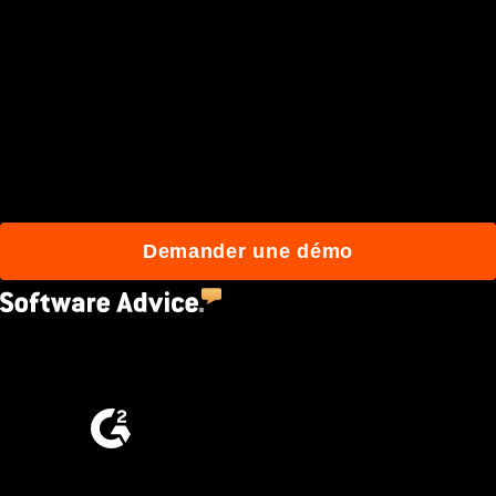
Rejoignez plus de 3 millions
d'utilisateurs qui
construisent mieux avec
Procore.
Demander une démo
4.5
(2,670)