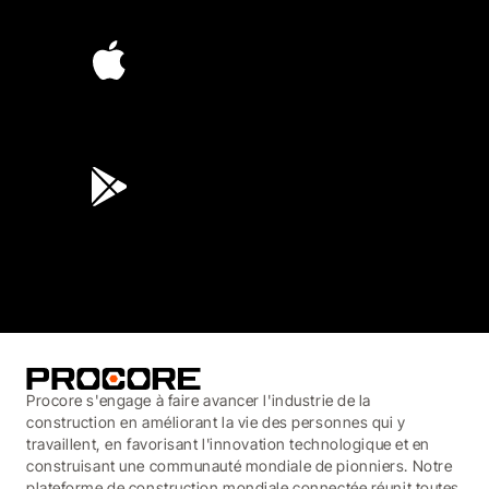
4.6
(4,223)
4.6
(45K)
3.7
(3,200)
Procore s'engage à faire avancer l'industrie de la
construction en améliorant la vie des personnes qui y
travaillent, en favorisant l'innovation technologique et en
construisant une communauté mondiale de pionniers. Notre
plateforme de construction mondiale connectée réunit toutes