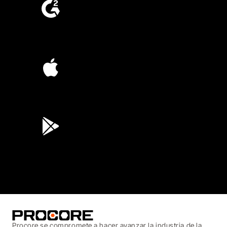
4.6
(4,223)
4.6
(45K)
3.7
(3,200)
Procore se compromete a hacer avanzar la industria de la