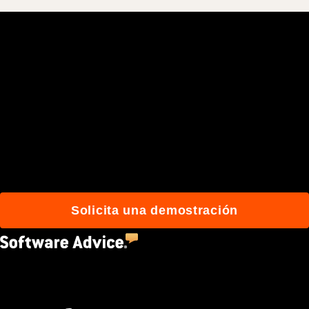
Únete a más de 3 millones
de usuarios que
construyen mejor con
Procore.
Solicita una demostración
4.5
(2,670)