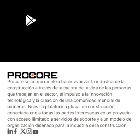
4.6
(45K)
3.7
(3,200)
Procore se compromete a hacer avanzar la industria de la
construcción a través de la mejora de la vida de las personas
que trabajan en el sector, el impulso a la innovación
tecnológica y la creación de una comunidad mundial de
pioneros. Nuestra plataforma global de construcción
conectada une a todas las partes interesadas en un proyecto
con acceso ilimitado a servicios de soporte y a un modelo de
organización diseñado para la industria de la construcción.
LinkedIn
Facebook
Twitter
Instagram
YouTube