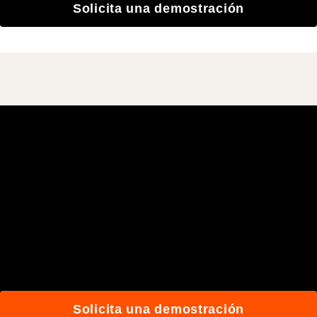
Solicita una demostración
Únete a más de 3 millones
de usuarios que
construyen mejor con
Procore.
Solicita una demostración