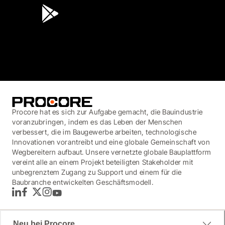
3.7
(3,200)
Procore hat es sich zur Aufgabe gemacht, die Bauindustrie
voranzubringen, indem es das Leben der Menschen
verbessert, die im Baugewerbe arbeiten, technologische
Innovationen vorantreibt und eine globale Gemeinschaft von
Wegbereitern aufbaut. Unsere vernetzte globale Bauplattform
vereint alle an einem Projekt beteiligten Stakeholder mit
unbegrenztem Zugang zu Support und einem für die
Baubranche entwickelten Geschäftsmodell.
LinkedIn
Facebook
Twitter
Instagram
YouTube
Neu bei Procore