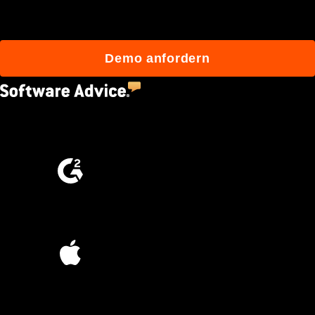
mit Procore besser bauen.
Demo anfordern
4.5
(2,670)
4.6
(4,223)
4.6
(45K)