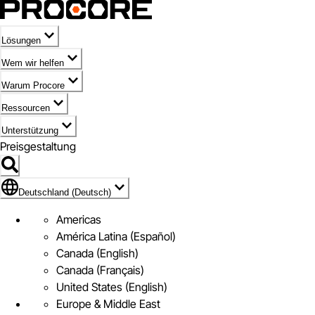
Lösungen
Wem wir helfen
Warum Procore
Ressourcen
Unterstützung
Preisgestaltung
Markieren des Symbols für Deutschland (Deutsch)
Deutschland (Deutsch)
Americas
América Latina (Español)
Canada (English)
Canada (Français)
United States (English)
Europe & Middle East