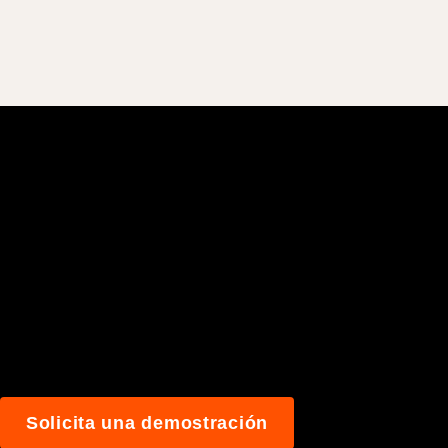
Únete a los más de
construyen mejor 
Solicita una demostración