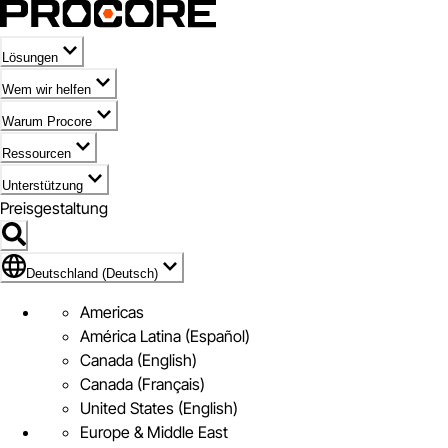
Lösungen
Wem wir helfen
Warum Procore
Ressourcen
Unterstützung
Preisgestaltung
Markieren des Symbols für Deutschland (Deutsch)
Deutschland (Deutsch)
Americas
América Latina (Español)
Canada (English)
Canada (Français)
United States (English)
Europe & Middle East