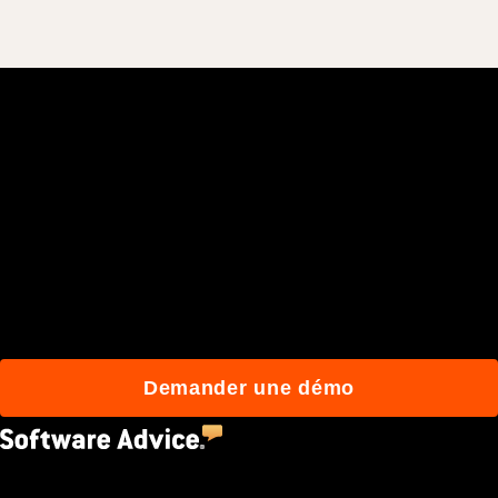
Rejoignez plus de 3 millions
d'utilisateurs quotidiens
qui construisent mieux
avec Procore.
Demander une démo