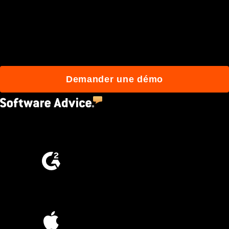
qui construisent mieux
avec Procore.
Demander une démo
4.5
(2,670)
4.6
(4,223)