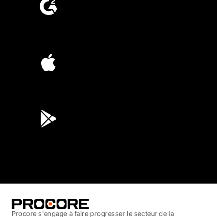
4.6
(4,223)
4.6
(45K)
3.7
(3,200)
Procore s'engage à faire progresser le secteur de la