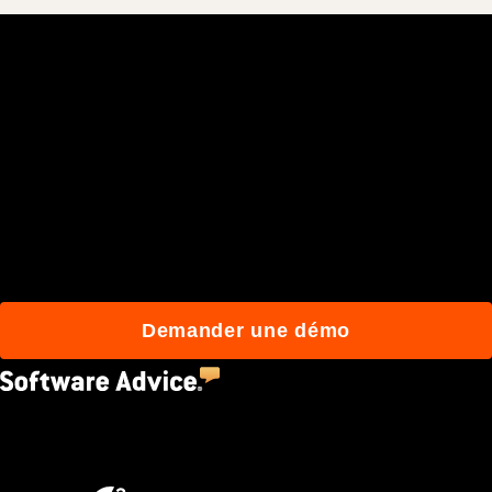
Rejoignez plus de 3 millions
d'utilisateurs quotidiens
qui construisent mieux
avec Procore.
Demander une démo
4.5
(2,670)