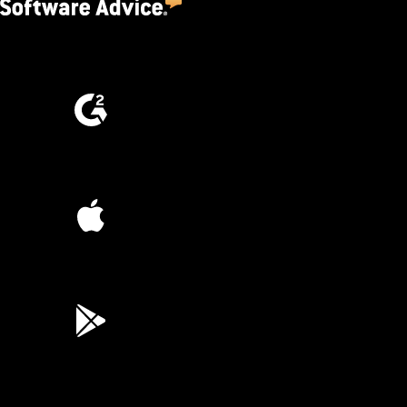
4.5
(2,670)
4.6
(4,223)
4.6
(45K)
3.7
(3,200)