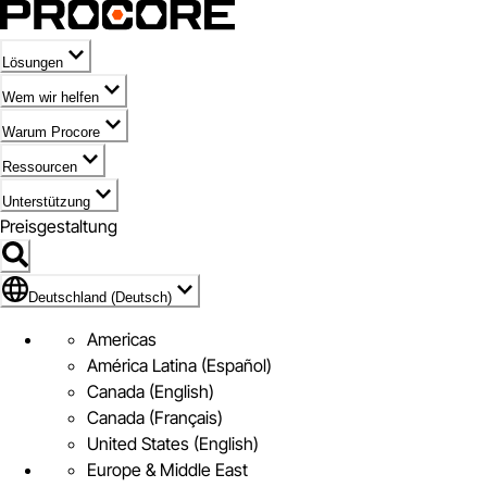
Lösungen
Wem wir helfen
Warum Procore
Ressourcen
Unterstützung
Preisgestaltung
Markieren des Symbols für Deutschland (Deutsch)
Deutschland (Deutsch)
Americas
América Latina (Español)
Canada (English)
Canada (Français)
United States (English)
Europe & Middle East