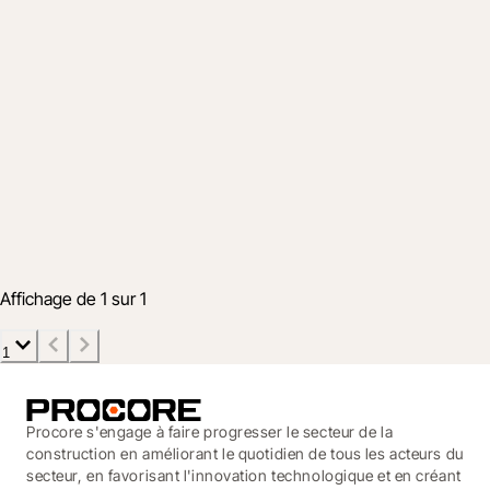
Secteur
La révolution du refroidissement liquide :
construire des data centers à l'ère de l'IA
2 févr. 2026
8 min
Affichage de 1 sur 1
1
Procore s'engage à faire progresser le secteur de la
construction en améliorant le quotidien de tous les acteurs du
secteur, en favorisant l'innovation technologique et en créant