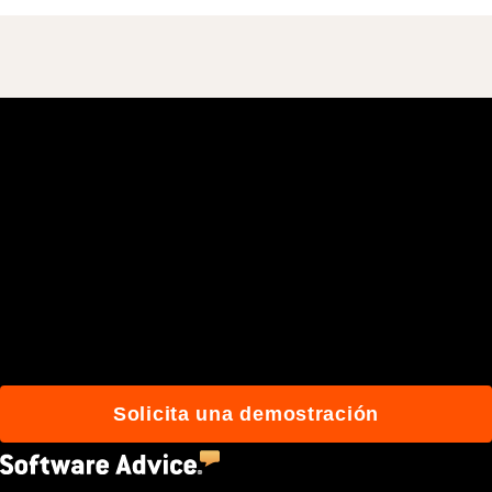
Únete a más de 3 millones
de usuarios que
construyen mejor con
Procore.
Solicita una demostración