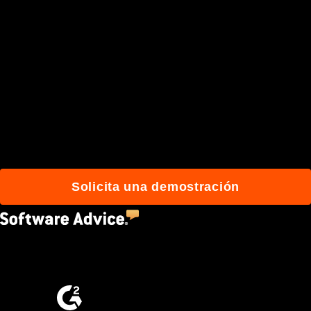
Únete a más de 3 millones
de usuarios que
construyen mejor con
Procore.
Solicita una demostración
4.5
(2,670)