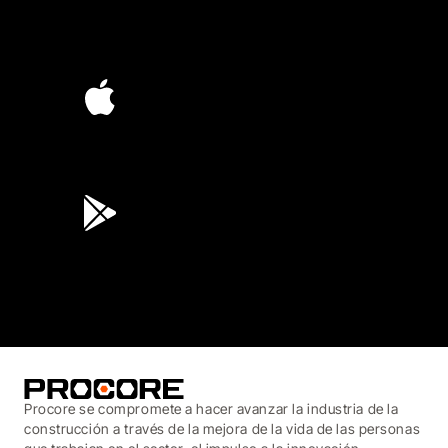
4.6
(4,223)
4.6
(45K)
3.7
(3,200)
Procore se compromete a hacer avanzar la industria de la
construcción a través de la mejora de la vida de las personas