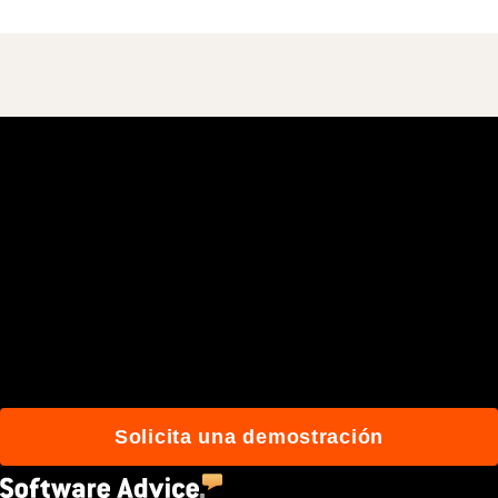
Únete a más de 3 millones
de usuarios que
construyen mejor con
Procore.
Solicita una demostración