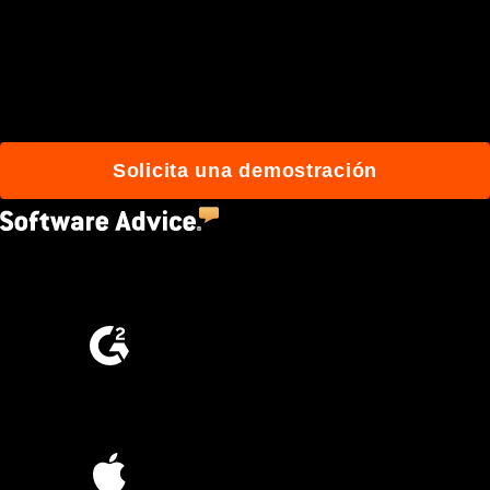
de usuarios que
construyen mejor con
Procore.
Solicita una demostración
4.5
(2,670)
4.6
(4,223)