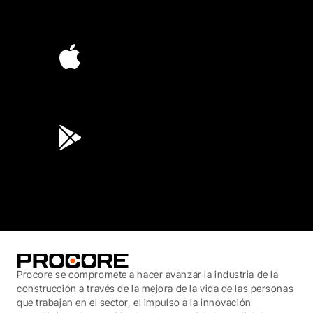
4.6
(4,223)
4.6
(45K)
3.7
(3,200)
Procore se compromete a hacer avanzar la industria de la
construcción a través de la mejora de la vida de las personas
que trabajan en el sector, el impulso a la innovación