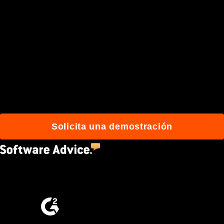
Únete a más de 3 millones
de usuarios que
construyen mejor con
Procore.
Solicita una demostración
4.5
(2,670)