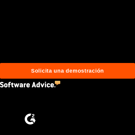
Únete a más de 3 millones
de usuarios que
construyen mejor con
Procore.
Solicita una demostración
4.5
(2,670)