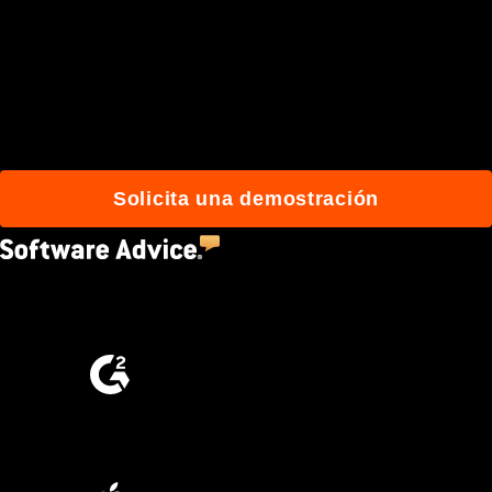
de usuarios que
construyen mejor con
Procore.
Solicita una demostración
4.5
(2,670)
4.6
(4,223)