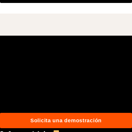
Únete a más de 3 millones
de usuarios que
construyen mejor con
Procore.
Solicita una demostración