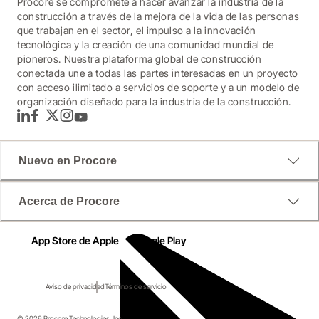
Procore se compromete a hacer avanzar la industria de la
construcción a través de la mejora de la vida de las personas
que trabajan en el sector, el impulso a la innovación
tecnológica y la creación de una comunidad mundial de
pioneros. Nuestra plataforma global de construcción
conectada une a todas las partes interesadas en un proyecto
con acceso ilimitado a servicios de soporte y a un modelo de
organización diseñado para la industria de la construcción.
LinkedIn
Facebook
Twitter
Instagram
YouTube
Nuevo en Procore
WEBINAR
Acerca de Procore
Costos De Mano De Obra Y
Presupuestos Unitarios en
App Store de Apple
Google Play
Tiempo Real
Aviso de privacidad
Términos de servicio
Duración: 1 minutos
© 2026 Procore Technologies, Inc.