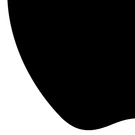
Accede a la vista previa ahora.
La mano de obra es la partida de gastos más riesgosa 
y también es la más impredecible. Combina el poder 
de la herramienta Presupuesto de Finanzas del 
proyecto y Productividad de campo de Procore para:
Ver el impacto económico de los costos de 
mano de obra tan pronto como se envía una 
hoja de tiempo.
Planificar, administrar y seguir los costos de 
mano de obra con presupuestos unitarios.
Eliminar la transferencia manual de datos 
entre distintas aplicaciones.
Ver toda la información pertinente en un 
mismo lugar.
Evitar los sobrecostos con la ayuda de 