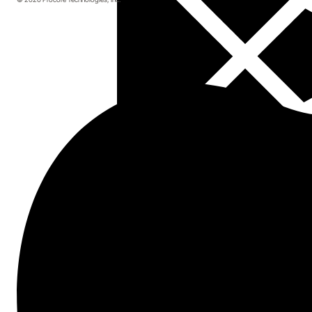
Cómo la actualización de tu tecnología de
construcción puede afectar a otras partes
de tu negocio
Mejores prácticas para la administración de
documentos de construcción
Por qué las especificaciones impresas son
una especie en extinción
Comienza Aquí