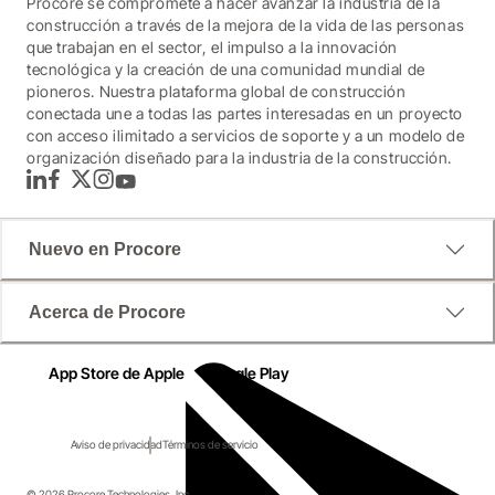
Procore se compromete a hacer avanzar la industria de la
construcción a través de la mejora de la vida de las personas
que trabajan en el sector, el impulso a la innovación
tecnológica y la creación de una comunidad mundial de
pioneros. Nuestra plataforma global de construcción
conectada une a todas las partes interesadas en un proyecto
con acceso ilimitado a servicios de soporte y a un modelo de
organización diseñado para la industria de la construcción.
LinkedIn
Facebook
Twitter
Instagram
YouTube
Nuevo en Procore
Esto finalmente está cambiando. En este libro 
electrónico, descubre el futuro de la administración de 
Acerca de Procore
documentos y cómo la tecnología inteligente está 
moviendo las especificaciones de las carpetas 
App Store de Apple
Google Play
pesadas a un proceso fácil sin problemas, ahorrando a 
los equipos horas de trabajo tedioso.
Aviso de privacidad
Términos de servicio
Temas incluidos
© 2026 Procore Technologies, Inc.