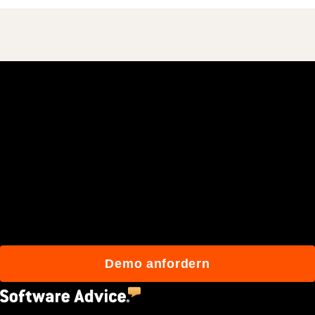
Schließen Sie sich den
mehr als 3 Millionen
täglichen Benutzern an, die
mit Procore besser bauen.
Demo anfordern