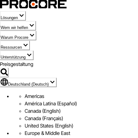
Lösungen
Wem wir helfen
Warum Procore
Ressourcen
Unterstützung
Preisgestaltung
Markieren des Symbols für Deutschland (Deutsch)
Deutschland (Deutsch)
Americas
América Latina (Español)
Canada (English)
Canada (Français)
United States (English)
Europe & Middle East