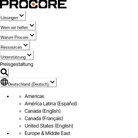
Lösungen
Wem wir helfen
Warum Procore
Ressourcen
Unterstützung
Preisgestaltung
Markieren des Symbols für Deutschland (Deutsch)
Deutschland (Deutsch)
Americas
América Latina (Español)
Canada (English)
Canada (Français)
United States (English)
Europe & Middle East