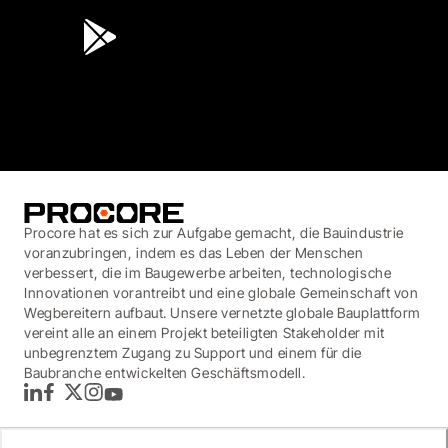
3.7
(3,200)
Procore hat es sich zur Aufgabe gemacht, die Bauindustrie
voranzubringen, indem es das Leben der Menschen
verbessert, die im Baugewerbe arbeiten, technologische
Innovationen vorantreibt und eine globale Gemeinschaft von
Wegbereitern aufbaut. Unsere vernetzte globale Bauplattform
vereint alle an einem Projekt beteiligten Stakeholder mit
unbegrenztem Zugang zu Support und einem für die
Baubranche entwickelten Geschäftsmodell.
LinkedIn
Facebook
Twitter
Instagram
YouTube