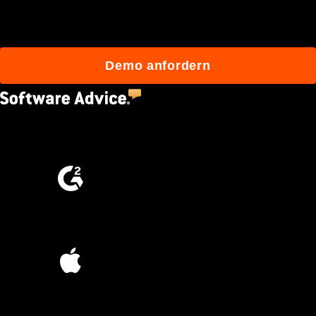
mit Procore besser bauen.
Demo anfordern
4.5
(2,670)
4.6
(4,223)
4.6
(45K)