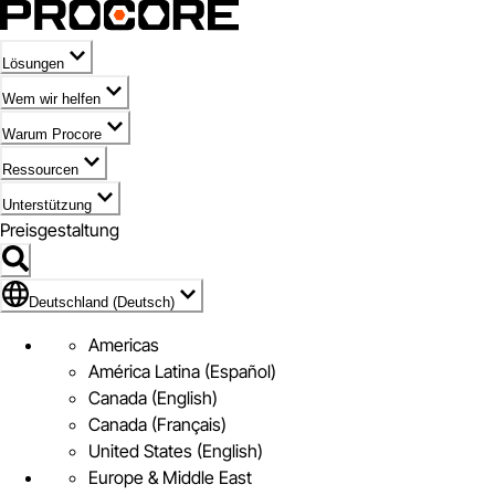
Lösungen
Wem wir helfen
Warum Procore
Ressourcen
Unterstützung
Preisgestaltung
Markieren des Symbols für Deutschland (Deutsch)
Deutschland (Deutsch)
Americas
América Latina (Español)
Canada (English)
Canada (Français)
United States (English)
Europe & Middle East