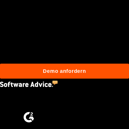
Schließen Sie sich den
mehr als 3 Millionen
täglichen Benutzern an, die
mit Procore besser bauen.
Demo anfordern
4.5
(2,670)