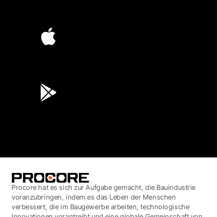
4.6
(4,223)
4.6
(45K)
3.7
(3,200)
Procore hat es sich zur Aufgabe gemacht, die Bauindustrie
voranzubringen, indem es das Leben der Menschen
verbessert, die im Baugewerbe arbeiten, technologische
Innovationen vorantreibt und eine globale Gemeinschaft von